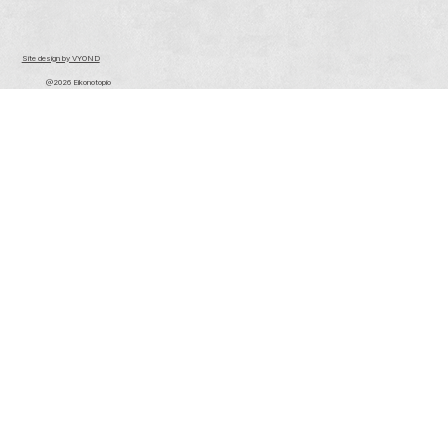
Site design by VYOND
@2026 Eikonotopio