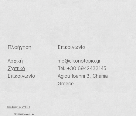
Πλοήγηση
Επικοινωνία
me@eikonotopio.gr
Αρχική
Tel. +30 6942433145
Σχετικά
Agiou Ioanni 3, Chania
Επικοινωνία
Greece
Site design by VYOND
@2026 Eikonotopio